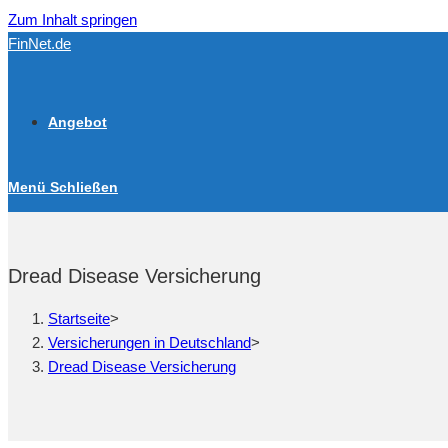
Zum Inhalt springen
FinNet.de
Angebot
Menü
Schließen
Dread Disease Versicherung
Startseite
>
Versicherungen in Deutschland
>
Dread Disease Versicherung