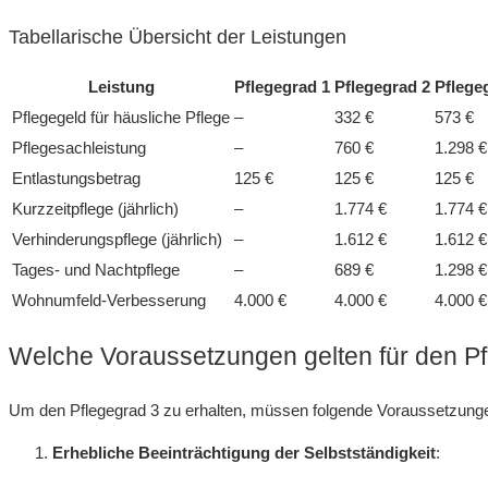
Tabellarische Übersicht der Leistungen
Leistung
Pflegegrad 1
Pflegegrad 2
Pflege
Pflegegeld für häusliche Pflege
–
332 €
573 €
Pflegesachleistung
–
760 €
1.298 €
Entlastungsbetrag
125 €
125 €
125 €
Kurzzeitpflege (jährlich)
–
1.774 €
1.774 €
Verhinderungspflege (jährlich)
–
1.612 €
1.612 €
Tages- und Nachtpflege
–
689 €
1.298 €
Wohnumfeld-Verbesserung
4.000 €
4.000 €
4.000 €
Welche Voraussetzungen gelten für den P
Um den Pflegegrad 3 zu erhalten, müssen folgende Voraussetzungen 
Erhebliche Beeinträchtigung der Selbstständigkeit
: