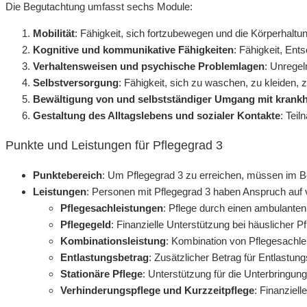
Die Begutachtung umfasst sechs Module:
Mobilität
: Fähigkeit, sich fortzubewegen und die Körperhaltu
Kognitive und kommunikative Fähigkeiten
: Fähigkeit, Ent
Verhaltensweisen und psychische Problemlagen
: Unrege
Selbstversorgung
: Fähigkeit, sich zu waschen, zu kleiden,
Bewältigung von und selbstständiger Umgang mit krankh
Gestaltung des Alltagslebens und sozialer Kontakte
: Tei
Punkte und Leistungen für Pflegegrad 3
Punktebereich
: Um Pflegegrad 3 zu erreichen, müssen im Be
Leistungen
: Personen mit Pflegegrad 3 haben Anspruch auf
Pflegesachleistungen
: Pflege durch einen ambulanten
Pflegegeld
: Finanzielle Unterstützung bei häuslicher 
Kombinationsleistung
: Kombination von Pflegesachle
Entlastungsbetrag
: Zusätzlicher Betrag für Entlastun
Stationäre Pflege
: Unterstützung für die Unterbringun
Verhinderungspflege und Kurzzeitpflege
: Finanziel