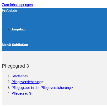
Zum Inhalt springen
FinNet.de
Angebot
Menü
Schließen
Pflegegrad 3
Startseite
>
Pflegeversicherung
>
Pflegegrade in der Pflegeversicherung
>
Pflegegrad 3