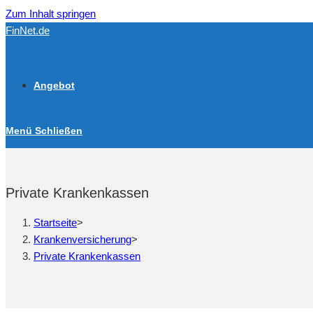
Zum Inhalt springen
FinNet.de
Angebot
Menü
Schließen
Private Krankenkassen
Startseite
>
Krankenversicherung
>
Private Krankenkassen