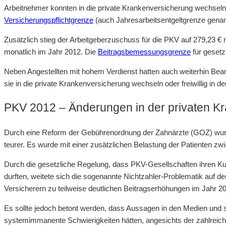
Arbeitnehmer konnten in die private Krankenversicherung wechseln,
Versicherungspflichtgrenze
(auch Jahresarbeitsentgeltgrenze genann
Zusätzlich stieg der Arbeitgeberzuschuss für die PKV auf 279,23 € m
monatlich im Jahr 2012. Die
Beitragsbemessungsgrenze
für gesetzl
Neben Angestellten mit hohem Verdienst hatten auch weiterhin Beam
sie in die private Krankenversicherung wechseln oder freiwillig in 
PKV 2012 – Änderungen in der privaten K
Durch eine Reform der Gebührenordnung der Zahnärzte (GOZ) wur
teurer. Es wurde mit einer zusätzlichen Belastung der Patienten z
Durch die gesetzliche Regelung, dass PKV-Gesellschaften ihren Kun
durften, weitete sich die sogenannte Nichtzahler-Problematik auf 
Versicherern zu teilweise deutlichen Beitragserhöhungen im Jahr 20
Es sollte jedoch betont werden, dass Aussagen in den Medien und 
systemimmanente Schwierigkeiten hätten, angesichts der zahlreic