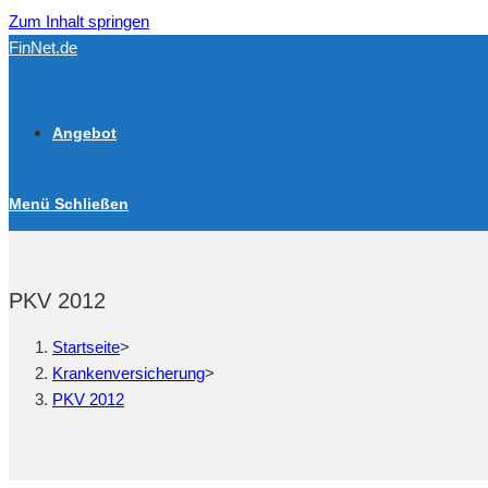
Zum Inhalt springen
FinNet.de
Angebot
Menü
Schließen
PKV 2012
Startseite
>
Krankenversicherung
>
PKV 2012