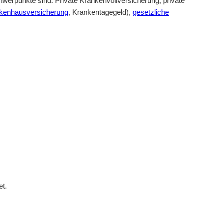
werpunkte sind: Private Krankenvollversicherung, private
kenhausversicherung
, Krankentagegeld),
gesetzliche
et.