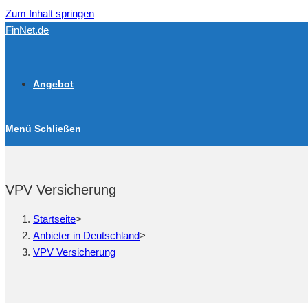
Zum Inhalt springen
FinNet.de
Angebot
Menü
Schließen
VPV Versicherung
Startseite
>
Anbieter in Deutschland
>
VPV Versicherung