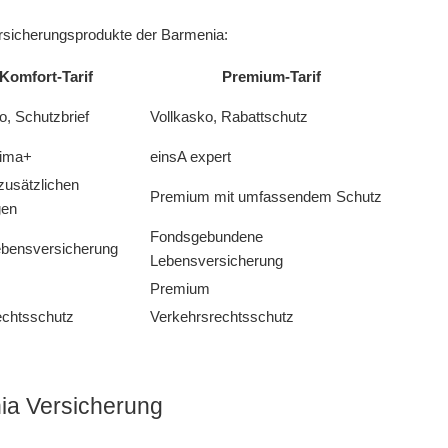
Versicherungsprodukte der Barmenia:
Komfort-Tarif
Premium-Tarif
o, Schutzbrief
Vollkasko, Rabattschutz
rima+
einsA expert
zusätzlichen
Premium mit umfassendem Schutz
gen
Fondsgebundene
lebensversicherung
Lebensversicherung
Premium
echtsschutz
Verkehrsrechtsschutz
ia Versicherung