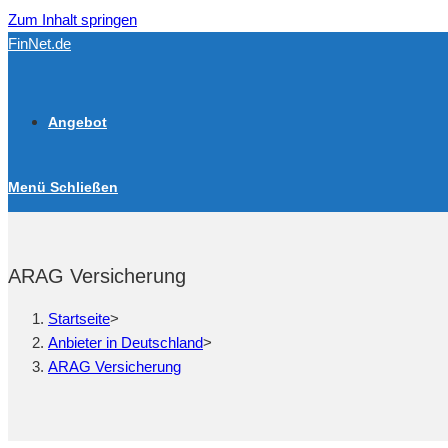
Zum Inhalt springen
FinNet.de
Angebot
Menü
Schließen
ARAG Versicherung
Startseite
>
Anbieter in Deutschland
>
ARAG Versicherung