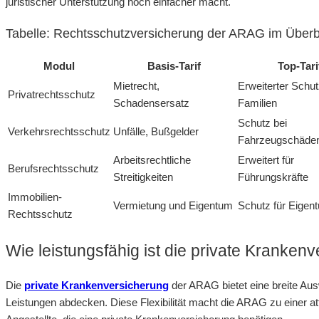
juristischer Unterstützung noch einfacher macht.
Tabelle: Rechtsschutzversicherung der ARAG im Überb
Modul
Basis-Tarif
Top-Tari
Mietrecht,
Erweiterter Schut
Privatrechtsschutz
Schadensersatz
Familien
Schutz bei
Verkehrsrechtsschutz
Unfälle, Bußgelder
Fahrzeugschäde
Arbeitsrechtliche
Erweitert für
Berufsrechtsschutz
Streitigkeiten
Führungskräfte
Immobilien-
Vermietung und Eigentum
Schutz für Eigen
Rechtsschutz
Wie leistungsfähig ist die private Kranke
Die
private Krankenversicherung
der ARAG bietet eine breite Aus
Leistungen abdecken. Diese Flexibilität macht die ARAG zu einer att