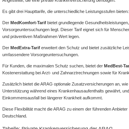
Angestellte, die eine private Krankenversicherung benötigen.
Es gibt drei Haupttarife, die unterschiedliche Leistungsstufen bieten
Der
MedKomfort-Tarif
bietet grundlegende Gesundheitsleistungen
Vorsorgeuntersuchungen liegt. Dieser Tarif eignet sich für Menschen
und präventiven Maßnahmen Wert legen.
Der
MedExtra-Tarif
erweitert den Schutz und bietet zusätzliche Le
umfassendere Vorsorgeuntersuchungen.
Für Kunden, die maximalen Schutz suchen, bietet der
MedBest-Tar
Kostenerstattung bei Arzt- und Zahnarztrechnungen sowie für Kran
Zusätzlich bietet die ARAG optionale Zusatzversicherungen an, wie
Unterstützung während eines Krankenhausaufenthalts gewährt, un
Einkommensausfall bei längerer Krankheit aufkommt.
Diese Flexibilität macht die ARAG zu einem der führenden Anbieter
Deutschland.
Tabelle: Private Krankenversicherung der ARAG