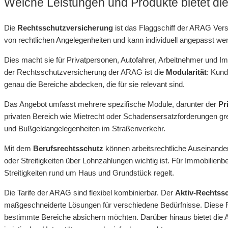
Welche Leistungen und Produkte bietet d
Die
Rechtsschutzversicherung
ist das Flaggschiff der ARAG Vers
von rechtlichen Angelegenheiten und kann individuell angepasst we
Dies macht sie für Privatpersonen, Autofahrer, Arbeitnehmer und I
der Rechtsschutzversicherung der ARAG ist die
Modularität
: Kun
genau die Bereiche abdecken, die für sie relevant sind.
Das Angebot umfasst mehrere spezifische Module, darunter der
Pr
privaten Bereich wie Mietrecht oder Schadensersatzforderungen gre
und Bußgeldangelegenheiten im Straßenverkehr.
Mit dem
Berufsrechtsschutz
können arbeitsrechtliche Auseinand
oder Streitigkeiten über Lohnzahlungen wichtig ist. Für Immobilienb
Streitigkeiten rund um Haus und Grundstück regelt.
Die Tarife der ARAG sind flexibel kombinierbar. Der
Aktiv-Rechtss
maßgeschneiderte Lösungen für verschiedene Bedürfnisse. Diese Flexi
bestimmte Bereiche absichern möchten. Darüber hinaus bietet di