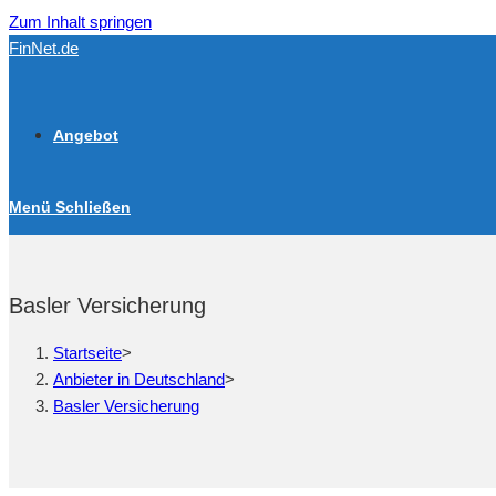
Zum Inhalt springen
FinNet.de
Angebot
Menü
Schließen
Basler Versicherung
Startseite
>
Anbieter in Deutschland
>
Basler Versicherung