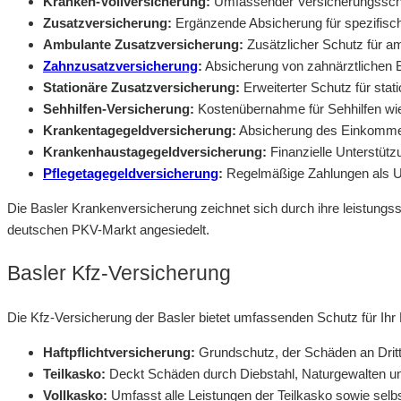
Kranken-Vollversicherung:
Umfassender Versicherungsschu
Zusatzversicherung:
Ergänzende Absicherung für spezifisc
Ambulante Zusatzversicherung:
Zusätzlicher Schutz für am
Zahnzusatzversicherung
:
Absicherung von zahnärztlichen 
Stationäre Zusatzversicherung:
Erweiterter Schutz für stat
Sehhilfen-Versicherung:
Kostenübernahme für Sehhilfen wie 
Krankentagegeldversicherung:
Absicherung des Einkommen
Krankenhaustagegeldversicherung:
Finanzielle Unterstüt
Pflegetagegeldversicherung
:
Regelmäßige Zahlungen als Unt
Die Basler Krankenversicherung zeichnet sich durch ihre leistungss
deutschen PKV-Markt angesiedelt.
Basler Kfz-Versicherung
Die Kfz-Versicherung der Basler bietet umfassenden Schutz für Ih
Haftpflichtversicherung:
Grundschutz, der Schäden an Dritt
Teilkasko:
Deckt Schäden durch Diebstahl, Naturgewalten und
Vollkasko:
Umfasst alle Leistungen der Teilkasko sowie selb